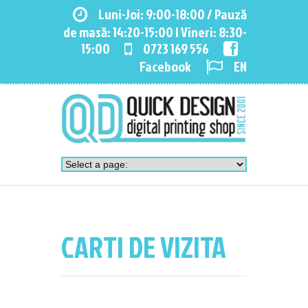
Luni-Joi: 9:00-18:00 / Pauză
de masă: 14:20-15:00 | Vineri: 8:30-
15:00
0723 169 556
Facebook
EN
CARTI DE VIZITA