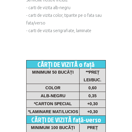
- carti de vizita alb-negru
- carti de vizita color, tiparite pe o fata sau
fata/verso
- carti de vizita serigrafiate, laminate
CĂRȚI DE VIZITĂ o față
MINIMUM 50 BUCĂȚI
**PREȚ
LEI/BUC.
COLOR
0,60
ALB-NEGRU
0,35
*CARTON SPECIAL
+0,30
*LAMINARE MAT/LUCIOS
+0,30
CĂRȚI DE VIZITĂ față-verso
MINIMUM 100 BUCĂȚI
PREȚ